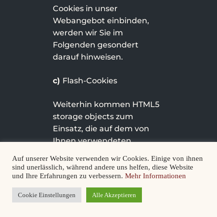
Cookies in unser
Webangebot einbinden,
werden wir Sie im
Folgenden gesondert
darauf hinweisen.
c)
Flash-Cookies
Weiterhin kommen HTML5
storage objects zum
Einsatz, die auf dem von
Ihnen verwendeten
Endgerät abgelegt werden
Auf unserer Website verwenden wir Cookies. Einige von ihnen
(„Flash-Cookies“). Diese
sind unerlässlich, während andere uns helfen, diese Website
und Ihre Erfahrungen zu verbessern.
Mehr Informationen
verarbeiten die
erforderlichen Daten
Cookie Einstellungen
Alle Akzeptieren
unabhängig von dem
verwendeten Browser und